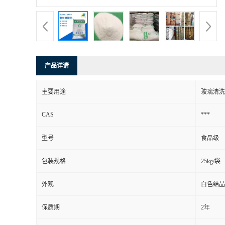
产品详请
主要用途
玻璃清洗
CAS
***
型号
食品级
包装规格
25kg/袋
外观
白色结晶
保质期
2年