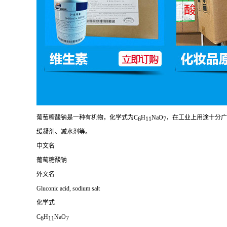
葡萄糖酸钠是一种有机物，化学式为C
H
NaO
，在工业上用途十分广
6
11
7
缓凝剂、减水剂等。
中文名
葡萄糖酸钠
外文名
Gluconic acid, sodium salt
化学式
C
H
NaO
6
11
7