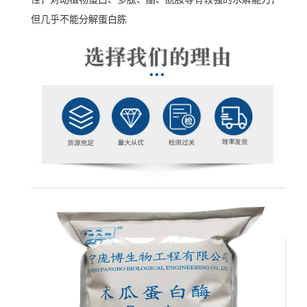
但几乎不能分解蛋白胨