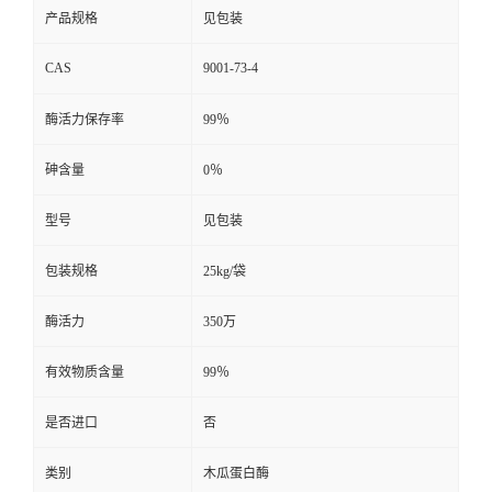
产品规格
见包装
CAS
9001-73-4
酶活力保存率
99％
砷含量
0％
型号
见包装
包装规格
25kg/袋
酶活力
350万
有效物质含量
99％
是否进口
否
类别
木瓜蛋白酶