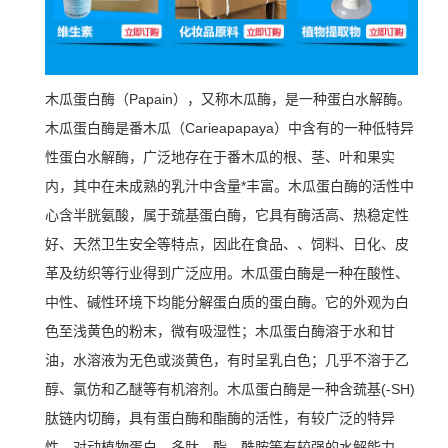
木瓜蛋白酶（Papain），又称木瓜酶，是一种蛋白水解酶。
木瓜蛋白酶是番木瓜（Carieapapaya）中含有的一种低特异
性蛋白水解酶，广泛地存在于番木瓜的根、茎、叶和果实
内，其中在未成熟的乳汁中含量*丰富。木瓜蛋白酶的活性中
心含半胱氨酸，属于巯基蛋白酶，它具有酶活高、热稳定性
好、天然卫生安全等特点，因此在食品、、饲料、日化、皮
革及纺织等行业得到广泛应用。
木瓜蛋白酶是一种在酸性、
中性、碱性环境下均能分解蛋白质的蛋白酶。它的外观为白
色至浅黄色的粉末，微有吸湿性；木瓜蛋白酶溶于水和甘
油，水溶液为无色或淡黄色，有时呈乳白色；几乎不溶于乙
醇、氯仿和乙醚等有机溶剂。木瓜蛋白酶是一种含巯基(-SH)
肽链内切酶，具有蛋白酶和酯酶的活性，有较广泛的特异
性，对动植物蛋白、多肽、酯、酰胺等有较强的水解能力，