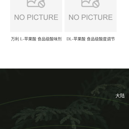
万利 L-苹果酸 食品级酸味剂
DL-苹果酸 食品级酸度调节
L-羟基琥珀酸 清凉饮料冰淇
剂 食品添加剂 提供样品 1kg
淋
起批小包装
大陆