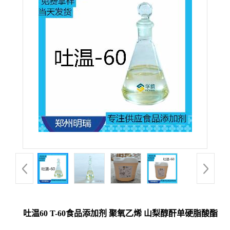
吐温60 T-60食品添加剂 聚氧乙烯 山梨醇酐单硬脂酸酯