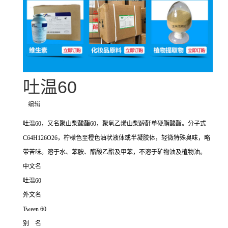
吐温60
编辑
吐温60，又名聚山梨酸酯60，聚氧乙烯山梨醇酐单硬脂酸酯。分子式
C64H126O26，柠檬色至橙色油状液体或半凝胶体，轻微特殊臭味，略
带苦味。溶于水、苯胺、醋酸乙酯及甲苯，不溶于矿物油及植物油。
中文名
吐温60
外文名
Tween 60
别 名