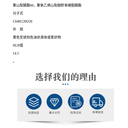
聚山梨酸酯60，聚氧乙烯山梨醇酐单硬脂酸酯
分子式
C64H126O26
外 观
黄色至琥珀色油状液体或膏状物
HLB值
14.5
。