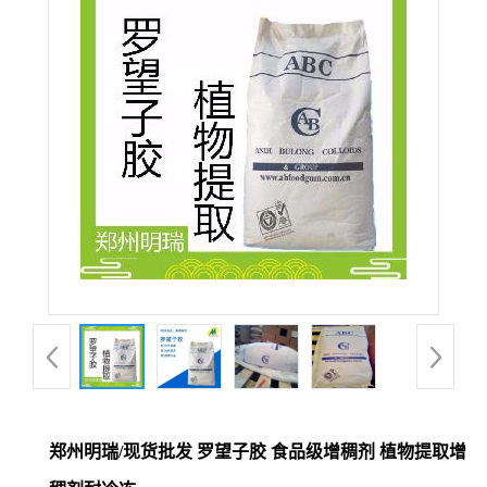
郑州明瑞/现货批发 罗望子胶 食品级增稠剂 植物提取增