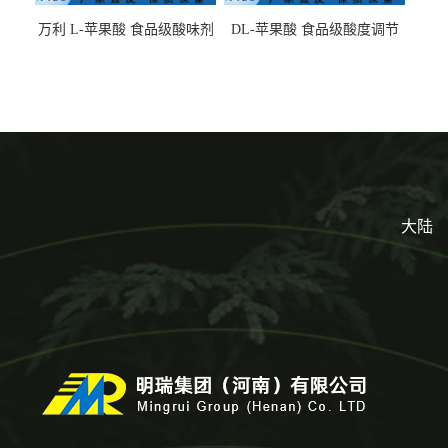
万利 L-苹果酸 食品级酸味剂
DL-苹果酸 食品级酸度调节
L-羟基琥珀酸 清凉饮料冰淇
剂 食品添加剂 提供样品 1kg
淋
起批小包装
大陆