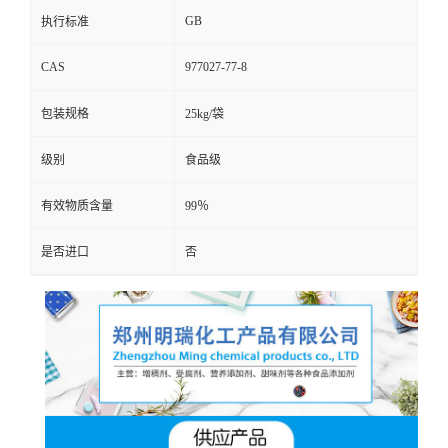
GB
执行标准
CAS
977027-77-8
包装规格
25kg/袋
级别
食品级
有效物质含量
99％
是否进口
否