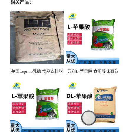
相关产品：
美国Leprino乳糖 食品饮料甜
万利L-苹果酸 食用酸味调节
味剂 进口乳糖100目 200目
剂饮料露酒果汁食品增酸剂
1kg/袋