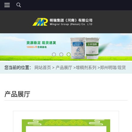
您当前的位置：
网站首页
>
产品展厅
>
增稠剂系列
>
郑州明瑞/现货
批发 罗望子胶 食品级增稠剂 植物提取增稠剂耐冷冻
产品展厅