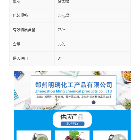
型号
食品级
包装规格
25kg/袋
有效物质含量
75％
含量
75％
是否进口
否