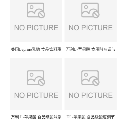
美国Leprino乳糖 食品饮料甜
万利L-苹果酸 食用酸味调节
味剂 进口乳糖100目 200目
剂饮料露酒果汁食品增酸剂
1kg/袋
万利 L-苹果酸 食品级酸味剂
DL-苹果酸 食品级酸度调节
L-羟基琥珀酸 清凉饮料冰淇
剂 食品添加剂 提供样品 1kg