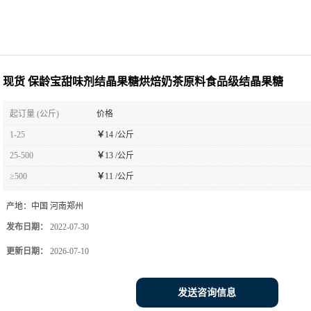
现货 保龄宝甜味剂结晶果糖烘焙奶茶原料食品级结晶果糖
起订量 (公斤)
价格
1-25
￥
14 /公斤
25-500
￥
13 /公斤
≥500
￥
11 /公斤
产地：
中国 河南郑州
发布日期：
2022-07-30
更新日期：
2026-07-10
发送咨询信息